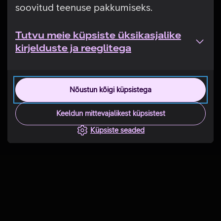
soovitud teenuse pakkumiseks.
Tutvu meie küpsiste üksikasjalike
kirjelduste ja reeglitega
Nõustun kõigi küpsistega
Keeldun mittevajalikest küpsistest
Küpsiste seaded