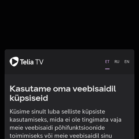
ET
RU
EN
Kasutame oma veebisaidil
küpsiseid
Küsime sinult luba selliste küpsiste
kasutamiseks, mida ei ole tingimata vaja
Tehniline viga
meie veebisaidi põhifunktsioonide
toimimiseks või meie veebisaidil sinu