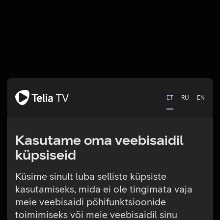
ET
RU
EN
Kasutame oma veebisaidil
küpsiseid
Küsime sinult luba selliste küpsiste
kasutamiseks, mida ei ole tingimata vaja
Tehniline viga
meie veebisaidi põhifunktsioonide
toimimiseks või meie veebisaidil sinu