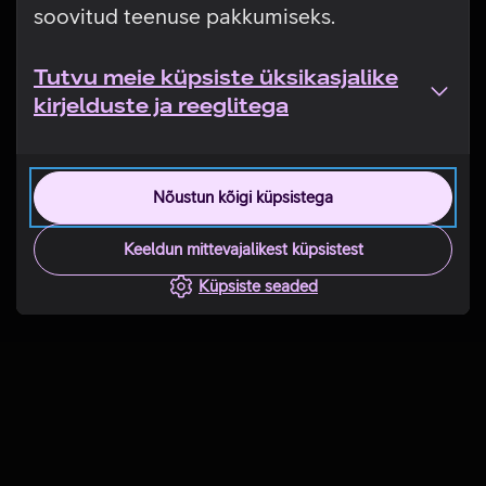
soovitud teenuse pakkumiseks.
Tutvu meie küpsiste üksikasjalike
kirjelduste ja reeglitega
Nõustun kõigi küpsistega
Keeldun mittevajalikest küpsistest
Küpsiste seaded