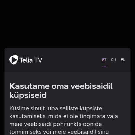
ET
RU
EN
Kasutame oma veebisaidil
küpsiseid
Küsime sinult luba selliste küpsiste
kasutamiseks, mida ei ole tingimata vaja
Tehniline viga
meie veebisaidi põhifunktsioonide
toimimiseks või meie veebisaidil sinu