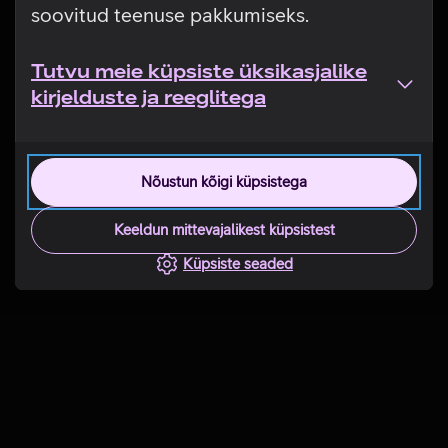
soovitud teenuse pakkumiseks.
Tutvu meie küpsiste üksikasjalike
kirjelduste ja reeglitega
Nõustun kõigi küpsistega
Keeldun mittevajalikest küpsistest
Küpsiste seaded