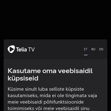
ET
RU
EN
Kasutame oma veebisaidil
küpsiseid
Küsime sinult luba selliste küpsiste
kasutamiseks, mida ei ole tingimata vaja
Tehniline viga
meie veebisaidi põhifunktsioonide
toimimiseks või meie veebisaidil sinu