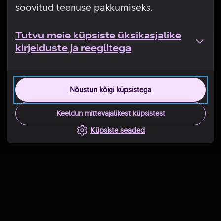
soovitud teenuse pakkumiseks.
Tutvu meie küpsiste üksikasjalike
kirjelduste ja reeglitega
Nõustun kõigi küpsistega
Keeldun mittevajalikest küpsistest
Küpsiste seaded