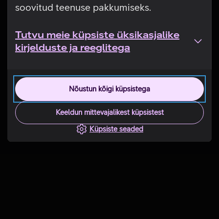
soovitud teenuse pakkumiseks.
Tutvu meie küpsiste üksikasjalike
kirjelduste ja reeglitega
Nõustun kõigi küpsistega
Keeldun mittevajalikest küpsistest
Küpsiste seaded