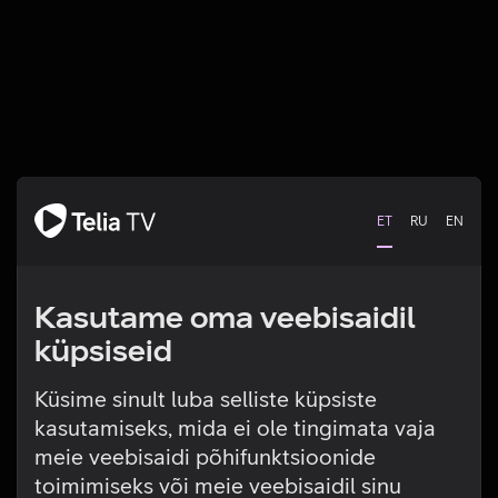
ET
RU
EN
Kasutame oma veebisaidil
küpsiseid
Küsime sinult luba selliste küpsiste
kasutamiseks, mida ei ole tingimata vaja
Tehniline viga
meie veebisaidi põhifunktsioonide
toimimiseks või meie veebisaidil sinu