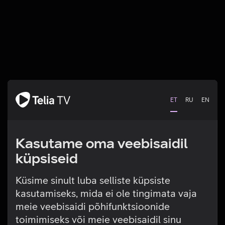
ET
RU
EN
Kasutame oma veebisaidil
küpsiseid
Küsime sinult luba selliste küpsiste
kasutamiseks, mida ei ole tingimata vaja
Tehniline viga
meie veebisaidi põhifunktsioonide
toimimiseks või meie veebisaidil sinu