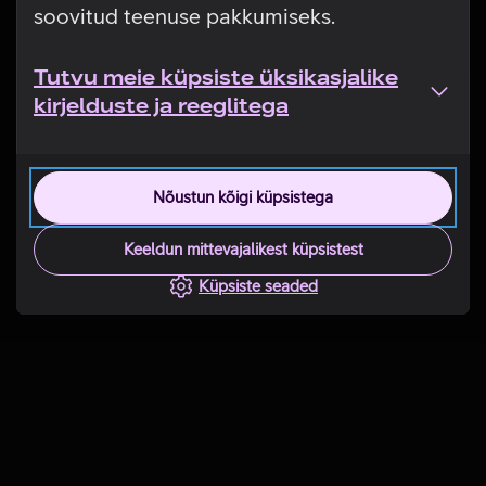
soovitud teenuse pakkumiseks.
Tutvu meie küpsiste üksikasjalike
kirjelduste ja reeglitega
Nõustun kõigi küpsistega
Keeldun mittevajalikest küpsistest
Küpsiste seaded