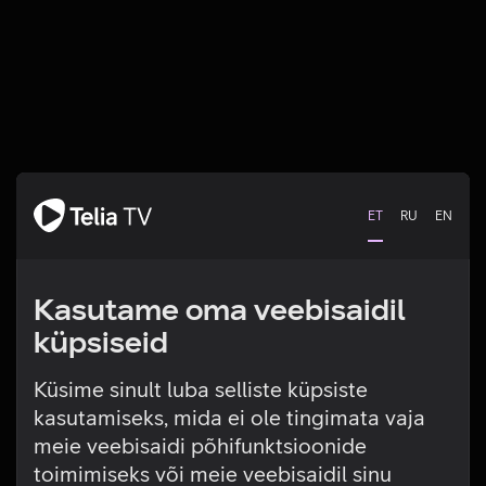
ET
RU
EN
Kasutame oma veebisaidil
küpsiseid
Telia TV laadimine
Küsime sinult luba selliste küpsiste
kasutamiseks, mida ei ole tingimata vaja
ebaõnnestus. Palun proovi
meie veebisaidi põhifunktsioonide
hiljem uuesti
toimimiseks või meie veebisaidil sinu