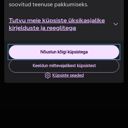
soovitud teenuse pakkumiseks.
Tutvu meie küpsiste üksikasjalike
kirjelduste ja reeglitega
Nõustun kõigi küpsistega
Keeldun mittevajalikest küpsistest
Küpsiste seaded