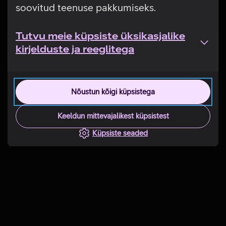
soovitud teenuse pakkumiseks.
Tutvu meie küpsiste üksikasjalike
kirjelduste ja reeglitega
Nõustun kõigi küpsistega
Keeldun mittevajalikest küpsistest
Küpsiste seaded