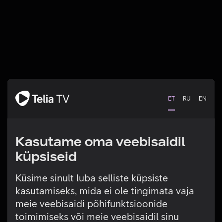
ET
RU
EN
Kasutame oma veebisaidil
küpsiseid
Küsime sinult luba selliste küpsiste
kasutamiseks, mida ei ole tingimata vaja
Tehniline viga
meie veebisaidi põhifunktsioonide
toimimiseks või meie veebisaidil sinu