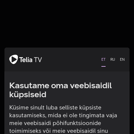
ET
RU
EN
Kasutame oma veebisaidil
küpsiseid
Küsime sinult luba selliste küpsiste
kasutamiseks, mida ei ole tingimata vaja
Tehniline viga
meie veebisaidi põhifunktsioonide
toimimiseks või meie veebisaidil sinu