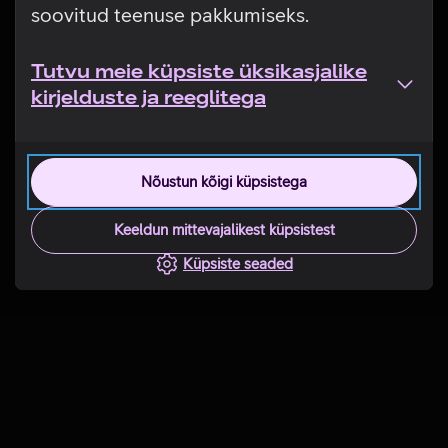
soovitud teenuse pakkumiseks.
Tutvu meie küpsiste üksikasjalike
kirjelduste ja reeglitega
Nõustun kõigi küpsistega
Keeldun mittevajalikest küpsistest
Küpsiste seaded