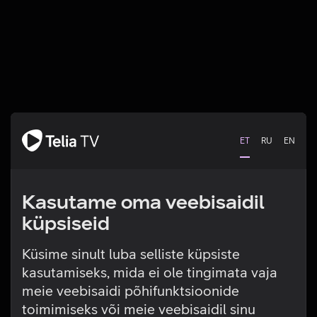
ET
RU
EN
Kasutame oma veebisaidil
küpsiseid
Küsime sinult luba selliste küpsiste
kasutamiseks, mida ei ole tingimata vaja
Tehniline viga
meie veebisaidi põhifunktsioonide
toimimiseks või meie veebisaidil sinu