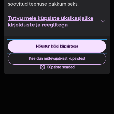
soovitud teenuse pakkumiseks.
Tutvu meie küpsiste üksikasjalike
kirjelduste ja reeglitega
Nõustun kõigi küpsistega
Keeldun mittevajalikest küpsistest
Küpsiste seaded