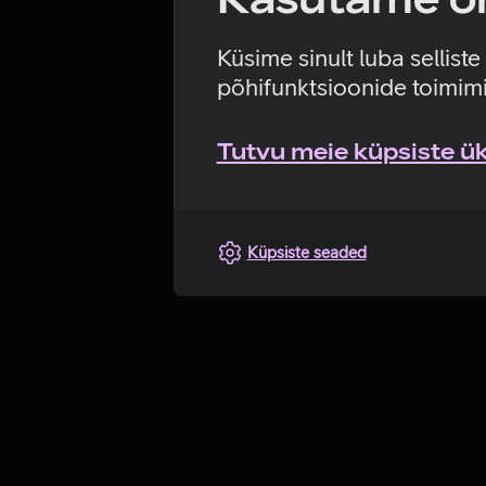
Küsime sinult luba sellist
põhifunktsioonide toimimi
Tutvu meie küpsiste üks
Küpsiste seaded