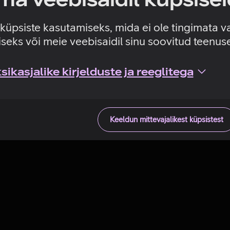
Tehniline viga
e küpsiste kasutamiseks, mida ei ole tingimata v
seks või meie veebisaidil sinu soovitud teenu
ikasjalike kirjelduste ja reeglitega
Keeldun mittevajalikest küpsistest