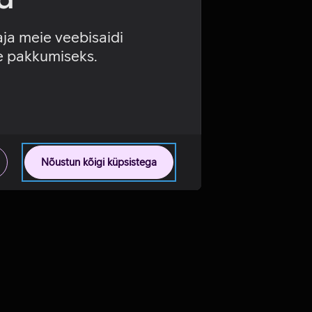
aja meie veebisaidi
se pakkumiseks.
Nõustun kõigi küpsistega