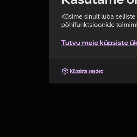
Küsime sinult luba sellist
põhifunktsioonide toimimi
Tutvu meie küpsiste üks
Küpsiste seaded