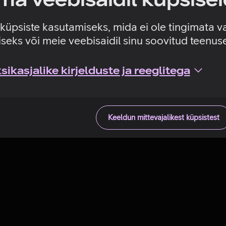
Tehniline viga
e küpsiste kasutamiseks, mida ei ole tingimata v
seks või meie veebisaidil sinu soovitud teenu
ikasjalike kirjelduste ja reeglitega
Keeldun mittevajalikest küpsistest