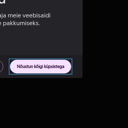
aja meie veebisaidi
se pakkumiseks.
Nõustun kõigi küpsistega