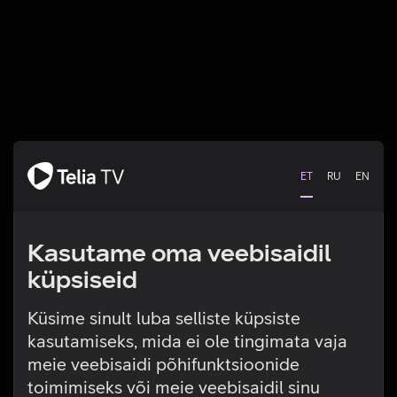
ET
RU
EN
Kasutame oma veebisaidil
küpsiseid
Küsime sinult luba selliste küpsiste
kasutamiseks, mida ei ole tingimata vaja
Tehniline viga
meie veebisaidi põhifunktsioonide
toimimiseks või meie veebisaidil sinu