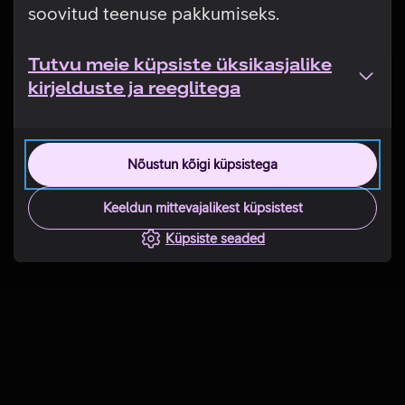
soovitud teenuse pakkumiseks.
Tutvu meie küpsiste üksikasjalike
kirjelduste ja reeglitega
Nõustun kõigi küpsistega
Keeldun mittevajalikest küpsistest
Küpsiste seaded