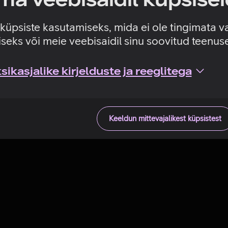
Tehniline viga
e küpsiste kasutamiseks, mida ei ole tingimata v
seks või meie veebisaidil sinu soovitud teenu
ikasjalike kirjelduste ja reeglitega
Keeldun mittevajalikest küpsistest