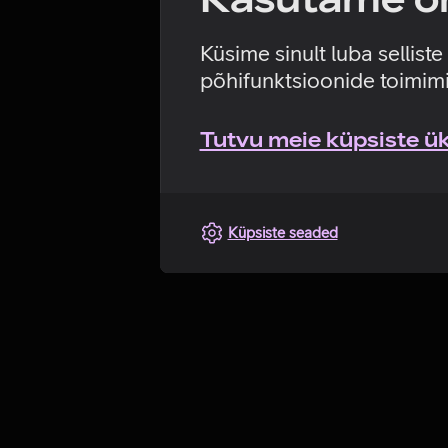
Küsime sinult luba sellist
põhifunktsioonide toimimi
Tutvu meie küpsiste üks
Küpsiste seaded