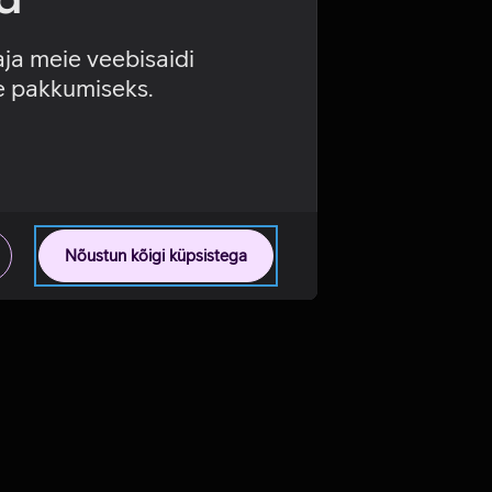
aja meie veebisaidi
se pakkumiseks.
Nõustun kõigi küpsistega