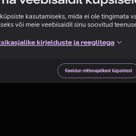
Tehniline viga
e küpsiste kasutamiseks, mida ei ole tingimata v
seks või meie veebisaidil sinu soovitud teenu
ikasjalike kirjelduste ja reeglitega
Keeldun mittevajalikest küpsistest