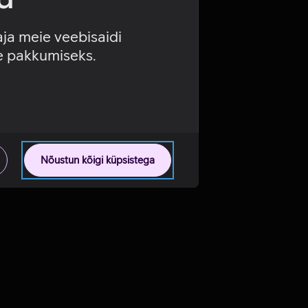
aja meie veebisaidi
se pakkumiseks.
Nõustun kõigi küpsistega