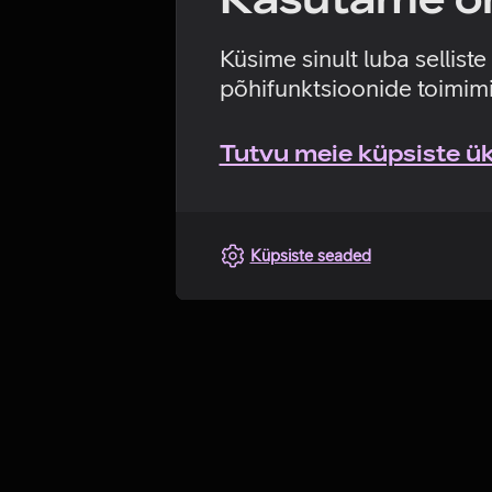
Küsime sinult luba sellist
põhifunktsioonide toimimi
Tutvu meie küpsiste üks
Küpsiste seaded