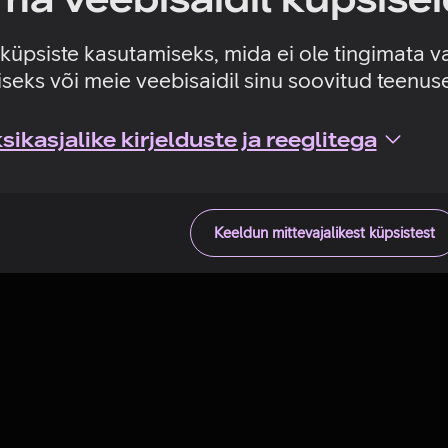
Tehniline viga
e küpsiste kasutamiseks, mida ei ole tingimata v
seks või meie veebisaidil sinu soovitud teenu
ikasjalike kirjelduste ja reeglitega
Keeldun mittevajalikest küpsistest