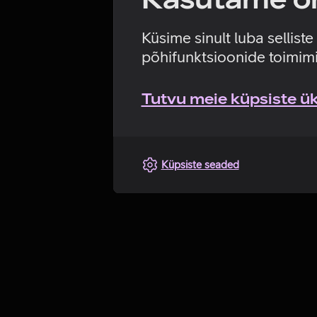
Küsime sinult luba sellist
põhifunktsioonide toimimi
Tutvu meie küpsiste üks
Küpsiste seaded