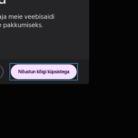
aja meie veebisaidi
se pakkumiseks.
Nõustun kõigi küpsistega