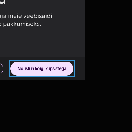
aja meie veebisaidi
se pakkumiseks.
Nõustun kõigi küpsistega