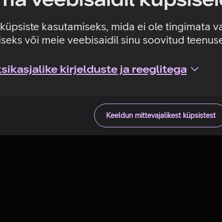
Tehniline viga
e küpsiste kasutamiseks, mida ei ole tingimata v
seks või meie veebisaidil sinu soovitud teenu
ikasjalike kirjelduste ja reeglitega
Keeldun mittevajalikest küpsistest