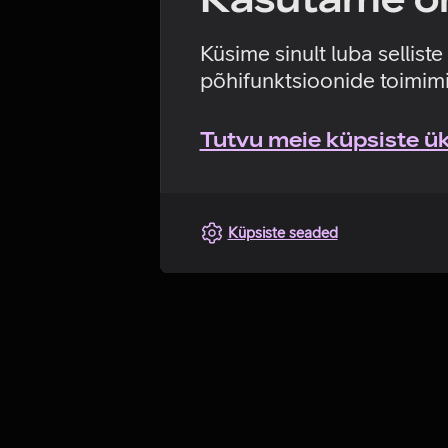
Küsime sinult luba sellist
põhifunktsioonide toimimi
Tutvu meie küpsiste üks
Küpsiste seaded