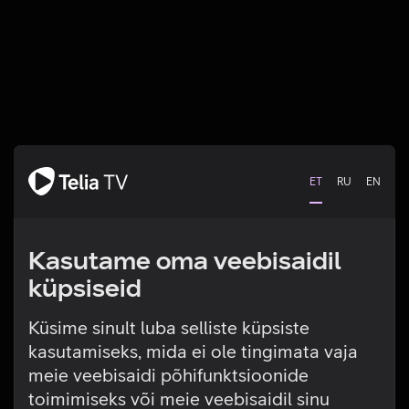
ET
RU
EN
Kasutame oma veebisaidil
küpsiseid
Küsime sinult luba selliste küpsiste
kasutamiseks, mida ei ole tingimata vaja
Tehniline viga
meie veebisaidi põhifunktsioonide
toimimiseks või meie veebisaidil sinu