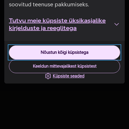
soovitud teenuse pakkumiseks.
Tutvu meie küpsiste üksikasjalike
kirjelduste ja reeglitega
Nõustun kõigi küpsistega
Keeldun mittevajalikest küpsistest
Küpsiste seaded