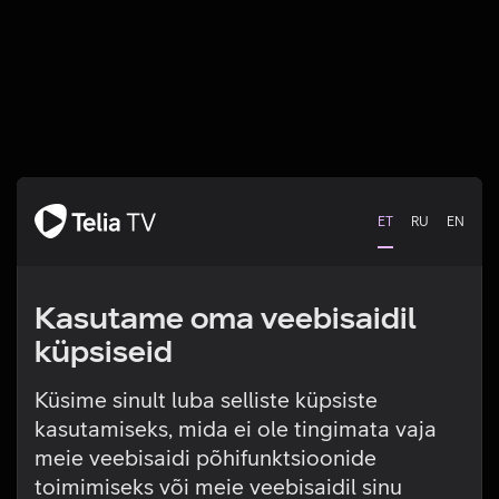
ET
RU
EN
Kasutame oma veebisaidil
küpsiseid
Küsime sinult luba selliste küpsiste
kasutamiseks, mida ei ole tingimata vaja
Tehniline viga
meie veebisaidi põhifunktsioonide
toimimiseks või meie veebisaidil sinu