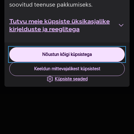
soovitud teenuse pakkumiseks.
Tutvu meie küpsiste üksikasjalike
kirjelduste ja reeglitega
Nõustun kõigi küpsistega
Keeldun mittevajalikest küpsistest
Küpsiste seaded