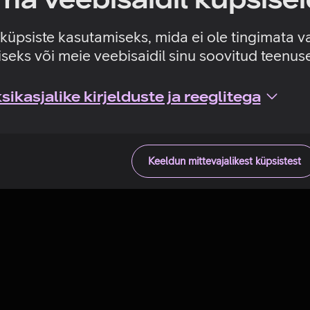
Tehniline viga
e küpsiste kasutamiseks, mida ei ole tingimata v
seks või meie veebisaidil sinu soovitud teenu
ikasjalike kirjelduste ja reeglitega
Keeldun mittevajalikest küpsistest