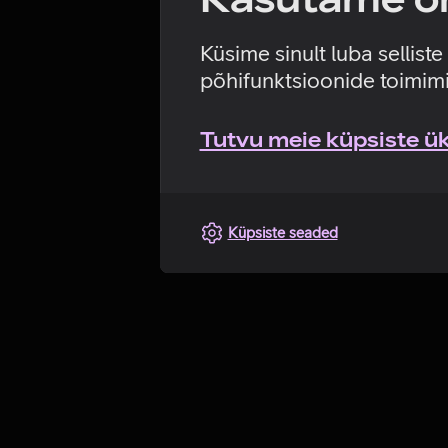
Küsime sinult luba sellist
põhifunktsioonide toimimi
Tutvu meie küpsiste üks
Küpsiste seaded