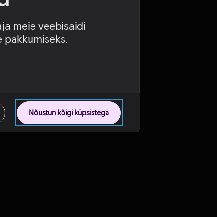
aja meie veebisaidi
se pakkumiseks.
Nõustun kõigi küpsistega