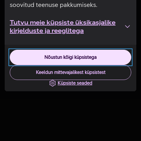
soovitud teenuse pakkumiseks.
Tutvu meie küpsiste üksikasjalike
kirjelduste ja reeglitega
Nõustun kõigi küpsistega
Keeldun mittevajalikest küpsistest
Küpsiste seaded