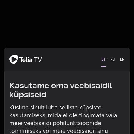
ET
RU
EN
Kasutame oma veebisaidil
küpsiseid
Küsime sinult luba selliste küpsiste
kasutamiseks, mida ei ole tingimata vaja
Tehniline viga
meie veebisaidi põhifunktsioonide
toimimiseks või meie veebisaidil sinu