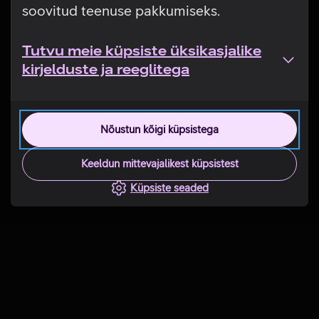
soovitud teenuse pakkumiseks.
Tutvu meie küpsiste üksikasjalike
kirjelduste ja reeglitega
Nõustun kõigi küpsistega
Keeldun mittevajalikest küpsistest
Küpsiste seaded