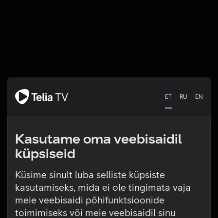
ET
RU
EN
Kasutame oma veebisaidil
küpsiseid
Küsime sinult luba selliste küpsiste
kasutamiseks, mida ei ole tingimata vaja
Tehniline viga
meie veebisaidi põhifunktsioonide
toimimiseks või meie veebisaidil sinu