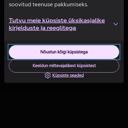
soovitud teenuse pakkumiseks.
Tutvu meie küpsiste üksikasjalike
kirjelduste ja reeglitega
Nõustun kõigi küpsistega
Keeldun mittevajalikest küpsistest
Küpsiste seaded