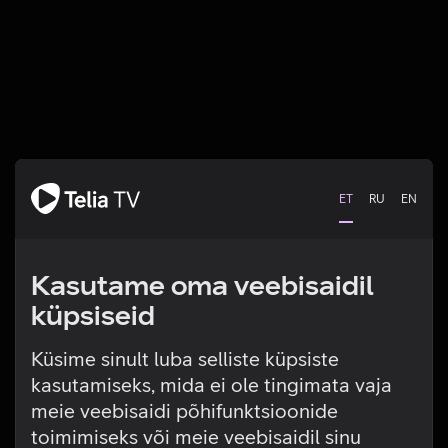
ET
RU
EN
Kasutame oma veebisaidil
küpsiseid
Küsime sinult luba selliste küpsiste
kasutamiseks, mida ei ole tingimata vaja
Tehniline viga
meie veebisaidi põhifunktsioonide
toimimiseks või meie veebisaidil sinu