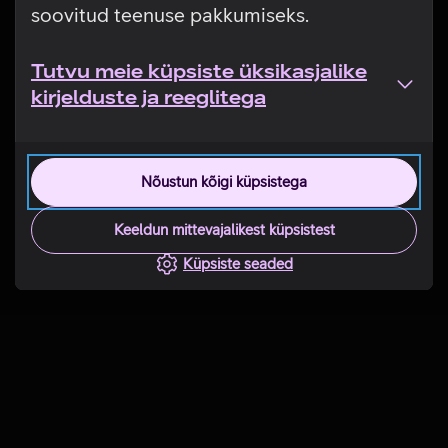
soovitud teenuse pakkumiseks.
Tutvu meie küpsiste üksikasjalike
kirjelduste ja reeglitega
Nõustun kõigi küpsistega
Keeldun mittevajalikest küpsistest
Küpsiste seaded