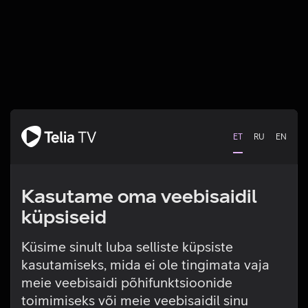
ET
RU
EN
Kasutame oma veebisaidil
küpsiseid
Küsime sinult luba selliste küpsiste
kasutamiseks, mida ei ole tingimata vaja
Tehniline viga
meie veebisaidi põhifunktsioonide
toimimiseks või meie veebisaidil sinu