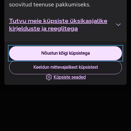
soovitud teenuse pakkumiseks.
Tutvu meie küpsiste üksikasjalike
kirjelduste ja reeglitega
Nõustun kõigi küpsistega
Keeldun mittevajalikest küpsistest
Küpsiste seaded