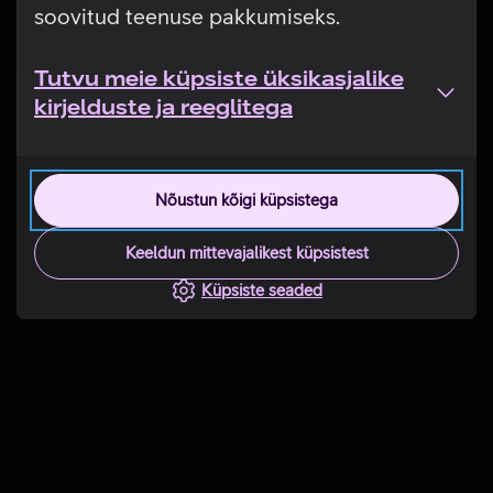
soovitud teenuse pakkumiseks.
Tutvu meie küpsiste üksikasjalike
kirjelduste ja reeglitega
Nõustun kõigi küpsistega
Keeldun mittevajalikest küpsistest
Küpsiste seaded