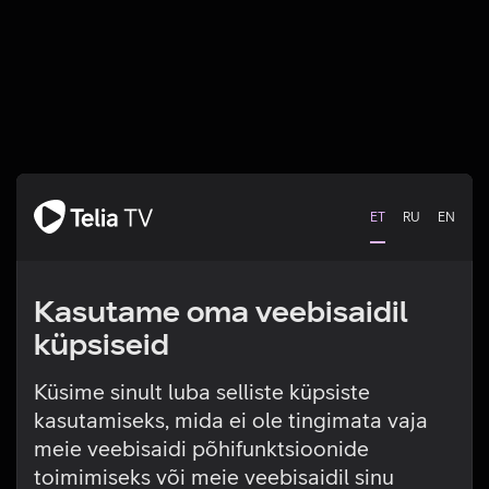
ET
RU
EN
Kasutame oma veebisaidil
küpsiseid
Küsime sinult luba selliste küpsiste
kasutamiseks, mida ei ole tingimata vaja
Tehniline viga
meie veebisaidi põhifunktsioonide
toimimiseks või meie veebisaidil sinu