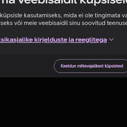
Tehniline viga
e küpsiste kasutamiseks, mida ei ole tingimata v
seks või meie veebisaidil sinu soovitud teenu
ikasjalike kirjelduste ja reeglitega
Keeldun mittevajalikest küpsistest