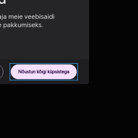
aja meie veebisaidi
se pakkumiseks.
Nõustun kõigi küpsistega