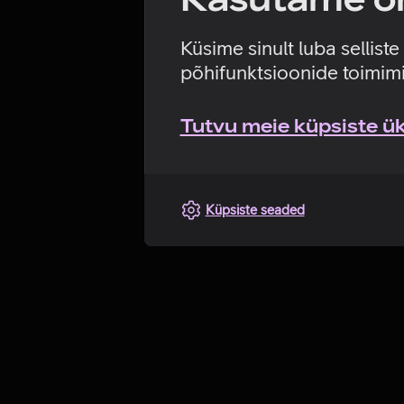
Küsime sinult luba sellist
põhifunktsioonide toimimi
Tutvu meie küpsiste üks
Küpsiste seaded