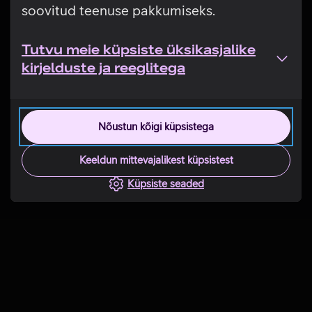
soovitud teenuse pakkumiseks.
Tutvu meie küpsiste üksikasjalike
kirjelduste ja reeglitega
Nõustun kõigi küpsistega
Keeldun mittevajalikest küpsistest
Küpsiste seaded