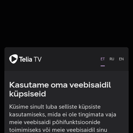
ET
RU
EN
Kasutame oma veebisaidil
küpsiseid
Küsime sinult luba selliste küpsiste
kasutamiseks, mida ei ole tingimata vaja
Tehniline viga
meie veebisaidi põhifunktsioonide
toimimiseks või meie veebisaidil sinu