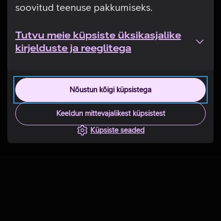
soovitud teenuse pakkumiseks.
Tutvu meie küpsiste üksikasjalike
kirjelduste ja reeglitega
Nõustun kõigi küpsistega
Keeldun mittevajalikest küpsistest
Küpsiste seaded