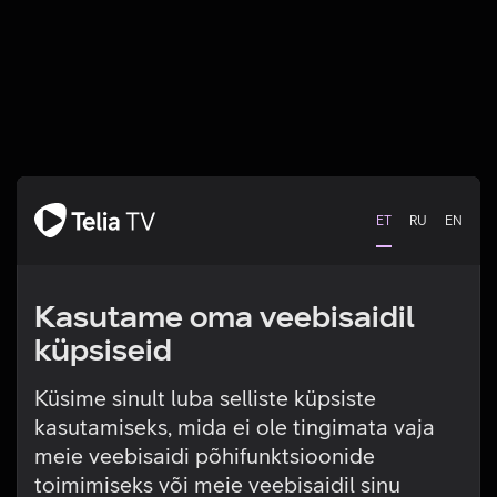
ET
RU
EN
Kasutame oma veebisaidil
küpsiseid
Küsime sinult luba selliste küpsiste
kasutamiseks, mida ei ole tingimata vaja
Tehniline viga
meie veebisaidi põhifunktsioonide
toimimiseks või meie veebisaidil sinu