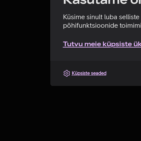
Küsime sinult luba sellist
põhifunktsioonide toimimi
Tutvu meie küpsiste üks
Küpsiste seaded