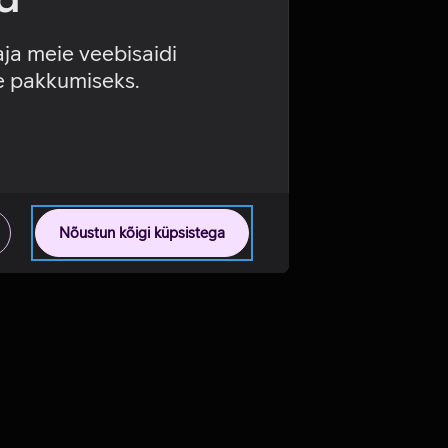
aja meie veebisaidi
se pakkumiseks.
Nõustun kõigi küpsistega