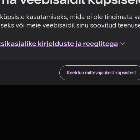
Tehniline viga
e küpsiste kasutamiseks, mida ei ole tingimata v
seks või meie veebisaidil sinu soovitud teenu
ikasjalike kirjelduste ja reeglitega
Keeldun mittevajalikest küpsistest