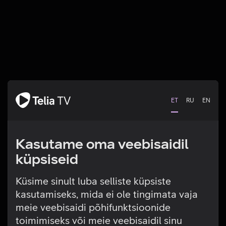
ET
RU
EN
Kasutame oma veebisaidil
küpsiseid
Küsime sinult luba selliste küpsiste
kasutamiseks, mida ei ole tingimata vaja
Tehniline viga
meie veebisaidi põhifunktsioonide
toimimiseks või meie veebisaidil sinu