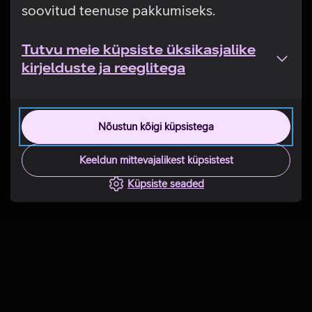
soovitud teenuse pakkumiseks.
Tutvu meie küpsiste üksikasjalike
kirjelduste ja reeglitega
Nõustun kõigi küpsistega
Keeldun mittevajalikest küpsistest
Küpsiste seaded