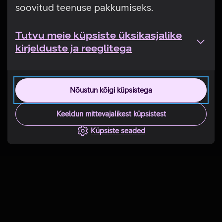
soovitud teenuse pakkumiseks.
Tutvu meie küpsiste üksikasjalike
kirjelduste ja reeglitega
Nõustun kõigi küpsistega
Keeldun mittevajalikest küpsistest
Küpsiste seaded