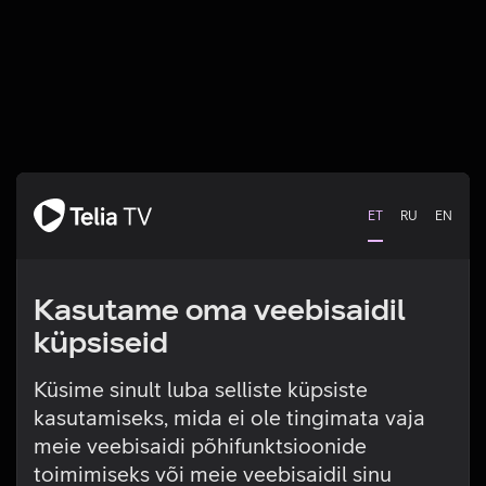
ET
RU
EN
Kasutame oma veebisaidil
küpsiseid
Küsime sinult luba selliste küpsiste
kasutamiseks, mida ei ole tingimata vaja
Tehniline viga
meie veebisaidi põhifunktsioonide
toimimiseks või meie veebisaidil sinu