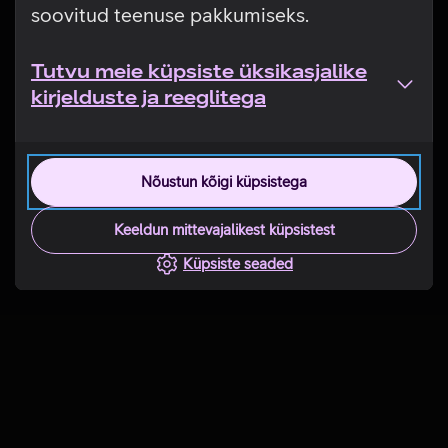
soovitud teenuse pakkumiseks.
Tutvu meie küpsiste üksikasjalike
kirjelduste ja reeglitega
Nõustun kõigi küpsistega
Keeldun mittevajalikest küpsistest
Küpsiste seaded