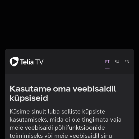
ET
RU
EN
Kasutame oma veebisaidil
küpsiseid
Küsime sinult luba selliste küpsiste
kasutamiseks, mida ei ole tingimata vaja
Tehniline viga
meie veebisaidi põhifunktsioonide
toimimiseks või meie veebisaidil sinu