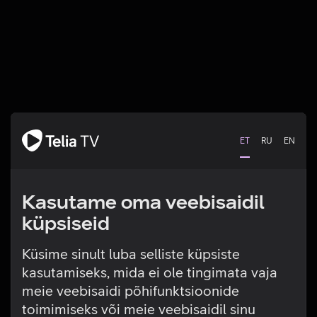
ET
RU
EN
Kasutame oma veebisaidil
küpsiseid
Küsime sinult luba selliste küpsiste
kasutamiseks, mida ei ole tingimata vaja
Tehniline viga
meie veebisaidi põhifunktsioonide
toimimiseks või meie veebisaidil sinu