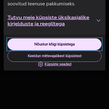
soovitud teenuse pakkumiseks.
Tutvu meie küpsiste üksikasjalike
kirjelduste ja reeglitega
Nõustun kõigi küpsistega
Keeldun mittevajalikest küpsistest
Küpsiste seaded