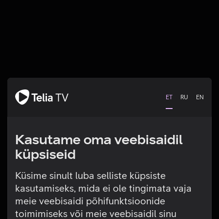
ET
RU
EN
Kasutame oma veebisaidil
küpsiseid
Küsime sinult luba selliste küpsiste
kasutamiseks, mida ei ole tingimata vaja
Tehniline viga
meie veebisaidi põhifunktsioonide
toimimiseks või meie veebisaidil sinu