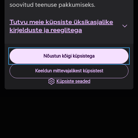
soovitud teenuse pakkumiseks.
Tutvu meie küpsiste üksikasjalike
kirjelduste ja reeglitega
Nõustun kõigi küpsistega
Keeldun mittevajalikest küpsistest
Küpsiste seaded