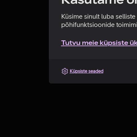
Küsime sinult luba sellist
põhifunktsioonide toimimi
Tutvu meie küpsiste üks
Küpsiste seaded