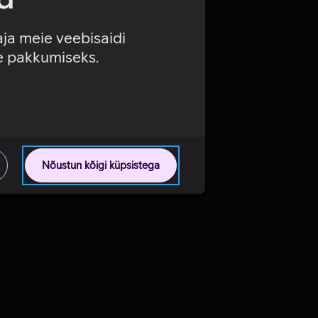
aja meie veebisaidi
se pakkumiseks.
Nõustun kõigi küpsistega