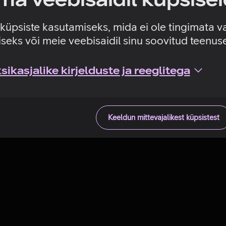
Tehniline viga
e küpsiste kasutamiseks, mida ei ole tingimata v
seks või meie veebisaidil sinu soovitud teenu
ikasjalike kirjelduste ja reeglitega
Keeldun mittevajalikest küpsistest