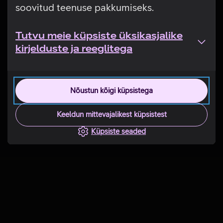
soovitud teenuse pakkumiseks.
Tutvu meie küpsiste üksikasjalike
kirjelduste ja reeglitega
Nõustun kõigi küpsistega
Keeldun mittevajalikest küpsistest
Küpsiste seaded