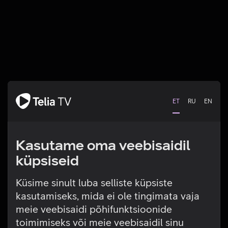
ET
RU
EN
Kasutame oma veebisaidil
küpsiseid
Küsime sinult luba selliste küpsiste
kasutamiseks, mida ei ole tingimata vaja
Tehniline viga
meie veebisaidi põhifunktsioonide
toimimiseks või meie veebisaidil sinu