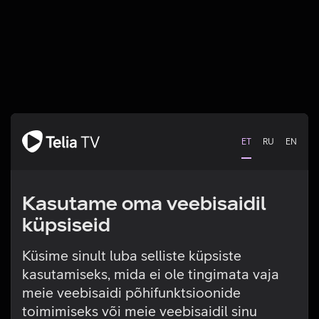
ET
RU
EN
Kasutame oma veebisaidil
küpsiseid
Küsime sinult luba selliste küpsiste
kasutamiseks, mida ei ole tingimata vaja
Tehniline viga
meie veebisaidi põhifunktsioonide
toimimiseks või meie veebisaidil sinu