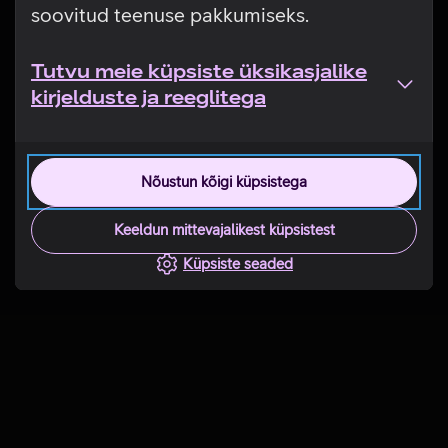
soovitud teenuse pakkumiseks.
Tutvu meie küpsiste üksikasjalike
kirjelduste ja reeglitega
Nõustun kõigi küpsistega
Keeldun mittevajalikest küpsistest
Küpsiste seaded