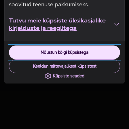
soovitud teenuse pakkumiseks.
Tutvu meie küpsiste üksikasjalike
kirjelduste ja reeglitega
Nõustun kõigi küpsistega
Keeldun mittevajalikest küpsistest
Küpsiste seaded