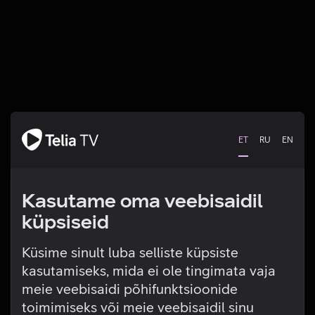
ET
RU
EN
Kasutame oma veebisaidil
küpsiseid
Küsime sinult luba selliste küpsiste
kasutamiseks, mida ei ole tingimata vaja
Tehniline viga
meie veebisaidi põhifunktsioonide
toimimiseks või meie veebisaidil sinu