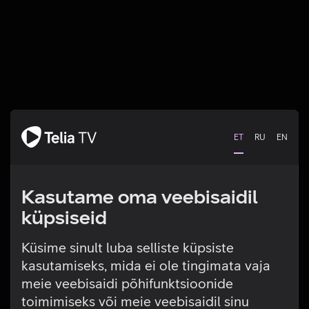
ET
RU
EN
Kasutame oma veebisaidil
küpsiseid
Küsime sinult luba selliste küpsiste
kasutamiseks, mida ei ole tingimata vaja
Tehniline viga
meie veebisaidi põhifunktsioonide
toimimiseks või meie veebisaidil sinu