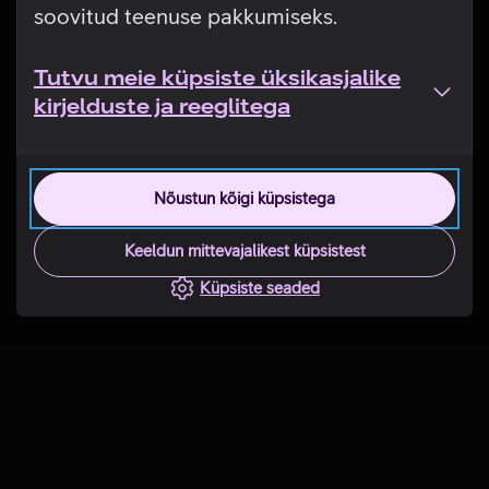
soovitud teenuse pakkumiseks.
Tutvu meie küpsiste üksikasjalike
kirjelduste ja reeglitega
Nõustun kõigi küpsistega
Keeldun mittevajalikest küpsistest
Küpsiste seaded