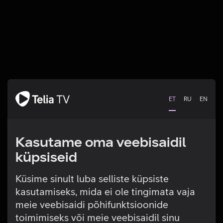
ET
RU
EN
Kasutame oma veebisaidil
küpsiseid
Küsime sinult luba selliste küpsiste
kasutamiseks, mida ei ole tingimata vaja
Tehniline viga
meie veebisaidi põhifunktsioonide
toimimiseks või meie veebisaidil sinu