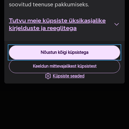
soovitud teenuse pakkumiseks.
Tutvu meie küpsiste üksikasjalike
kirjelduste ja reeglitega
Nõustun kõigi küpsistega
Keeldun mittevajalikest küpsistest
Küpsiste seaded