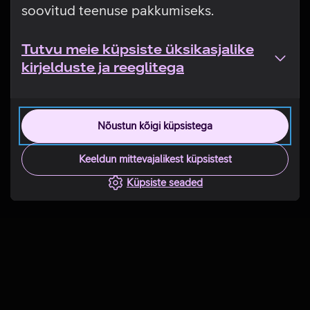
soovitud teenuse pakkumiseks.
Tutvu meie küpsiste üksikasjalike
kirjelduste ja reeglitega
Nõustun kõigi küpsistega
Keeldun mittevajalikest küpsistest
Küpsiste seaded