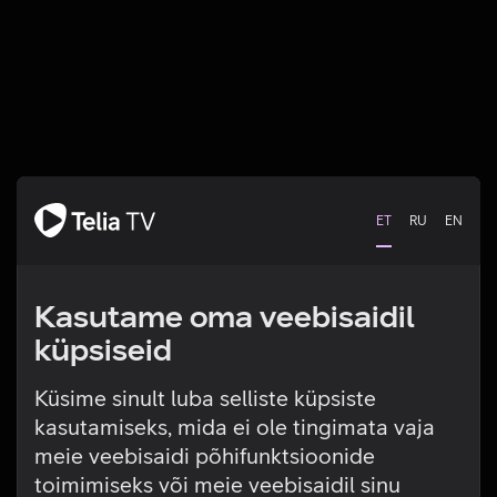
ET
RU
EN
Kasutame oma veebisaidil
küpsiseid
Küsime sinult luba selliste küpsiste
kasutamiseks, mida ei ole tingimata vaja
Tehniline viga
meie veebisaidi põhifunktsioonide
toimimiseks või meie veebisaidil sinu