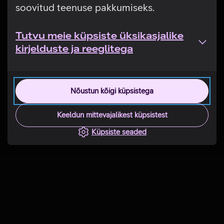
soovitud teenuse pakkumiseks.
Tutvu meie küpsiste üksikasjalike
kirjelduste ja reeglitega
Nõustun kõigi küpsistega
Keeldun mittevajalikest küpsistest
Küpsiste seaded