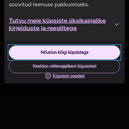
soovitud teenuse pakkumiseks.
Tutvu meie küpsiste üksikasjalike
kirjelduste ja reeglitega
Nõustun kõigi küpsistega
Keeldun mittevajalikest küpsistest
Küpsiste seaded