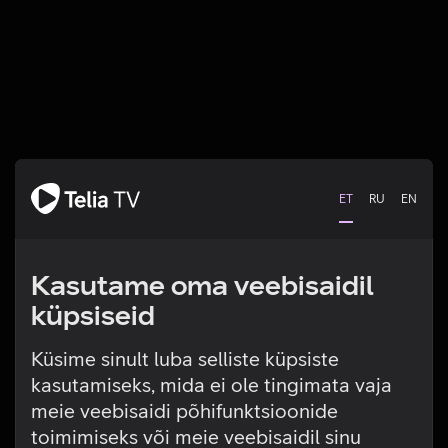
ET
RU
EN
Kasutame oma veebisaidil
küpsiseid
Küsime sinult luba selliste küpsiste
kasutamiseks, mida ei ole tingimata vaja
Tehniline viga
meie veebisaidi põhifunktsioonide
toimimiseks või meie veebisaidil sinu