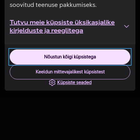
soovitud teenuse pakkumiseks.
Tutvu meie küpsiste üksikasjalike
kirjelduste ja reeglitega
Nõustun kõigi küpsistega
Keeldun mittevajalikest küpsistest
Küpsiste seaded