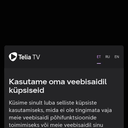
ET
RU
EN
Kasutame oma veebisaidil
küpsiseid
Küsime sinult luba selliste küpsiste
kasutamiseks, mida ei ole tingimata vaja
Tehniline viga
meie veebisaidi põhifunktsioonide
toimimiseks või meie veebisaidil sinu