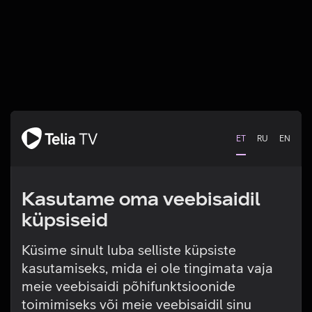
ET
RU
EN
Kasutame oma veebisaidil
küpsiseid
Küsime sinult luba selliste küpsiste
kasutamiseks, mida ei ole tingimata vaja
Tehniline viga
meie veebisaidi põhifunktsioonide
toimimiseks või meie veebisaidil sinu