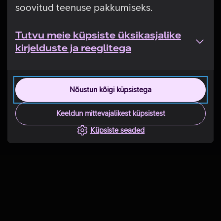
soovitud teenuse pakkumiseks.
Tutvu meie küpsiste üksikasjalike
kirjelduste ja reeglitega
Nõustun kõigi küpsistega
Keeldun mittevajalikest küpsistest
Küpsiste seaded