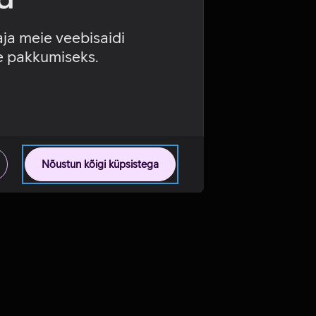
aja meie veebisaidi
se pakkumiseks.
Nõustun kõigi küpsistega