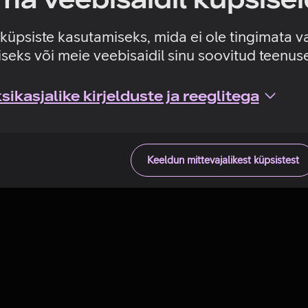
Tehniline viga
e küpsiste kasutamiseks, mida ei ole tingimata v
seks või meie veebisaidil sinu soovitud teenu
ikasjalike kirjelduste ja reeglitega
Keeldun mittevajalikest küpsistest