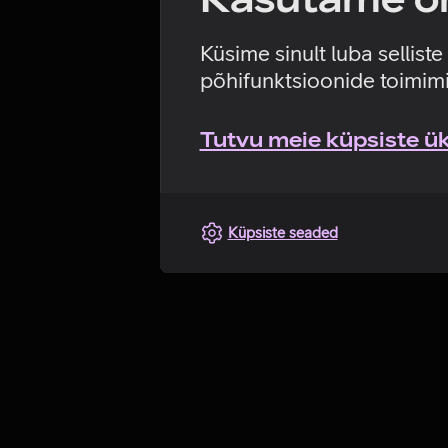
Küsime sinult luba sellist
põhifunktsioonide toimimi
Tutvu meie küpsiste üks
Küpsiste seaded