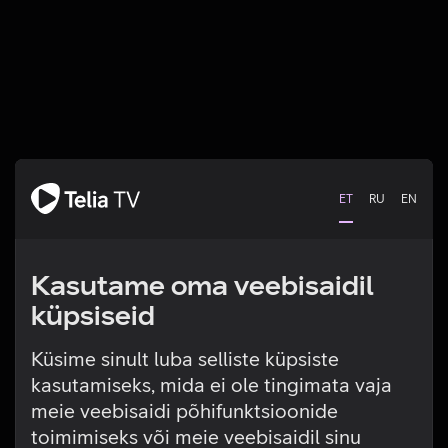
ET
RU
EN
Kasutame oma veebisaidil
küpsiseid
Küsime sinult luba selliste küpsiste
kasutamiseks, mida ei ole tingimata vaja
Tehniline viga
meie veebisaidi põhifunktsioonide
toimimiseks või meie veebisaidil sinu