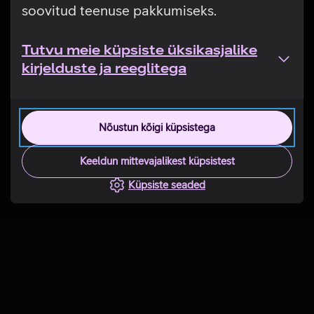
soovitud teenuse pakkumiseks.
Tutvu meie küpsiste üksikasjalike
kirjelduste ja reeglitega
Nõustun kõigi küpsistega
Keeldun mittevajalikest küpsistest
Küpsiste seaded