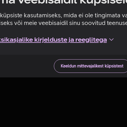
Tehniline viga
e küpsiste kasutamiseks, mida ei ole tingimata v
seks või meie veebisaidil sinu soovitud teenu
ikasjalike kirjelduste ja reeglitega
Keeldun mittevajalikest küpsistest