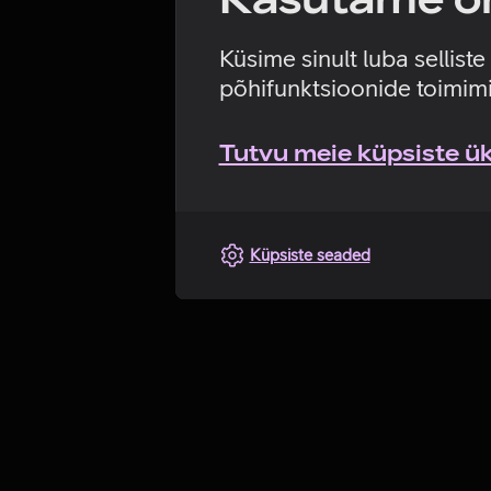
Küsime sinult luba sellist
põhifunktsioonide toimimi
Tutvu meie küpsiste üks
Küpsiste seaded