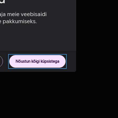
aja meie veebisaidi
se pakkumiseks.
Nõustun kõigi küpsistega