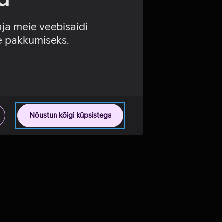
aja meie veebisaidi
se pakkumiseks.
Nõustun kõigi küpsistega