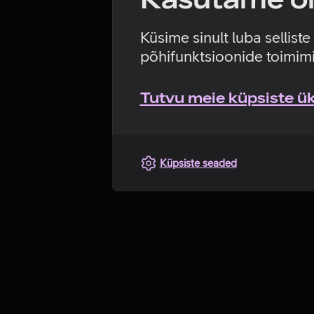
Küsime sinult luba sellist
põhifunktsioonide toimimi
Tutvu meie küpsiste üks
Küpsiste seaded