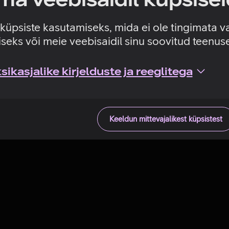
Tehniline viga
e küpsiste kasutamiseks, mida ei ole tingimata v
seks või meie veebisaidil sinu soovitud teenu
ikasjalike kirjelduste ja reeglitega
Keeldun mittevajalikest küpsistest